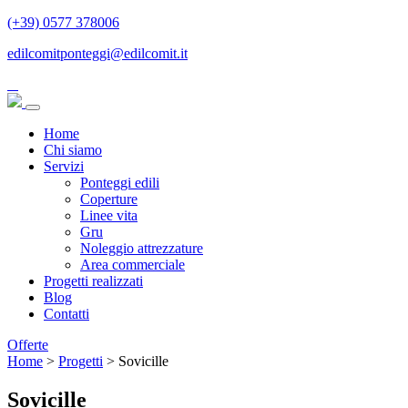
(+39) 0577 378006
edilcomitponteggi@edilcomit.it
Home
Chi siamo
Servizi
Ponteggi edili
Coperture
Linee vita
Gru
Noleggio attrezzature
Area commerciale
Progetti realizzati
Blog
Contatti
Offerte
Home
>
Progetti
>
Sovicille
Sovicille