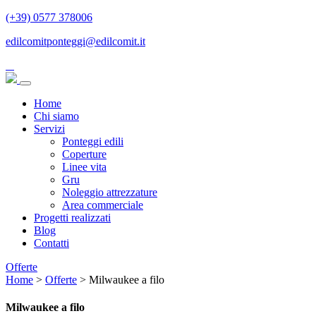
(+39) 0577 378006
edilcomitponteggi@edilcomit.it
Home
Chi siamo
Servizi
Ponteggi edili
Coperture
Linee vita
Gru
Noleggio attrezzature
Area commerciale
Progetti realizzati
Blog
Contatti
Offerte
Home
>
Offerte
>
Milwaukee a filo
Milwaukee a filo