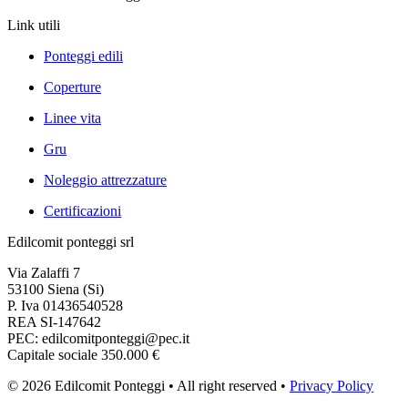
Link utili
Ponteggi edili
Coperture
Linee vita
Gru
Noleggio attrezzature
Certificazioni
Edilcomit ponteggi srl
Via Zalaffi 7
53100 Siena (Si)
P. Iva 01436540528
REA SI-147642
PEC:
edilcomitponteggi@pec.it
Capitale sociale 350.000 €
© 2026 Edilcomit Ponteggi • All right reserved •
Privacy Policy